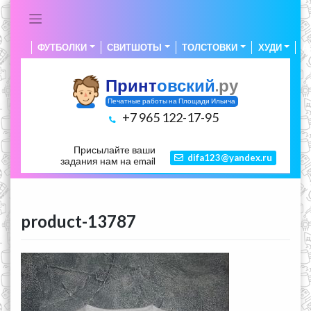
Skip
to
content
ФУТБОЛКИ
СВИТШОТЫ
ТОЛСТОВКИ
ХУДИ
А
Принт
овский
.ру
Печатные работы на Площади Ильича
+7 965 122-17-95
Присылайте ваши
difa123@yandex.ru
задания нам на email
product-13787