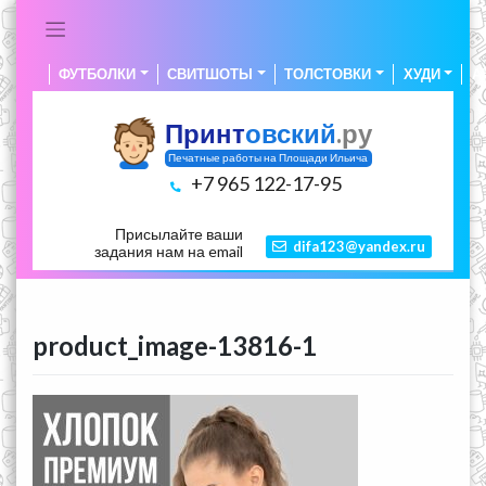
Skip
to
content
ФУТБОЛКИ
СВИТШОТЫ
ТОЛСТОВКИ
ХУДИ
А
Принт
овский
.ру
Печатные работы на Площади Ильича
+7 965 122-17-95
Присылайте ваши
difa123@yandex.ru
задания нам на email
product_image-13816-1