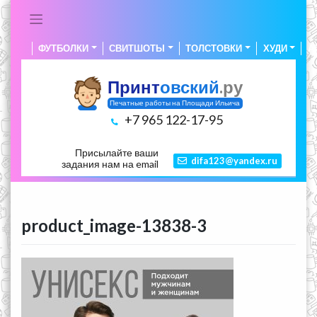
Skip
to
content
ФУТБОЛКИ
СВИТШОТЫ
ТОЛСТОВКИ
ХУДИ
А
Принт
овский
.ру
Печатные работы на Площади Ильича
+7 965 122-17-95
Присылайте ваши
difa123@yandex.ru
задания нам на email
product_image-13838-3