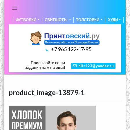
Skip
to
content
ФУТБОЛКИ
СВИТШОТЫ
ТОЛСТОВКИ
ХУДИ
А
Принт
овский
.ру
Печатные работы на Площади Ильича
+7 965 122-17-95
Присылайте ваши
difa123@yandex.ru
задания нам на email
product_image-13879-1