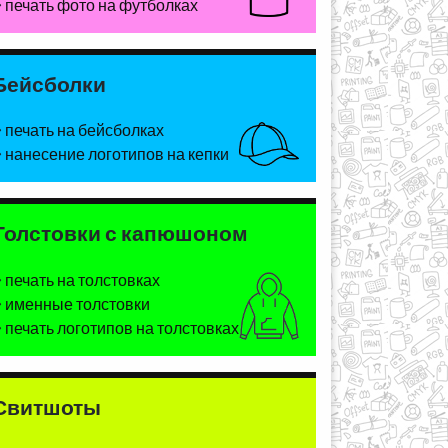
печать фото на футболках
Бейсболки
печать на бейсболках
нанесение логотипов на кепки
Толстовки с капюшоном
печать на толстовках
именные толстовки
печать логотипов на толстовках
Свитшоты