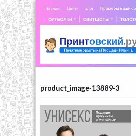
Skip
Главная
Цены
Блог
Примеры наших р
to
content
ФУТБОЛКИ
СВИТШОТЫ
ТОЛСТ
Принт
овский
.р
Печатные работы на Площади Ильича
product_image-13889-3