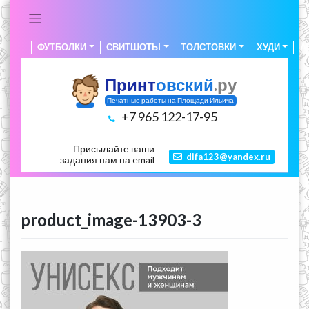
Skip
to
content
ФУТБОЛКИ
СВИТШОТЫ
ТОЛСТОВКИ
ХУДИ
А
Принт
овский
.ру
Печатные работы на Площади Ильича
+7 965 122-17-95
Присылайте ваши
difa123@yandex.ru
задания нам на email
product_image-13903-3