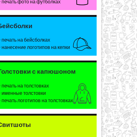
печать фото на футболках
Бейсболки
печать на бейсболках
нанесение логотипов на кепки
Толстовки с капюшоном
печать на толстовках
именные толстовки
печать логотипов на толстовках
Свитшоты