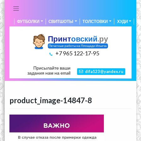
Skip
to
content
ФУТБОЛКИ
СВИТШОТЫ
ТОЛСТОВКИ
ХУДИ
А
Принт
овский
.ру
Печатные работы на Площади Ильича
+7 965 122-17-95
Присылайте ваши
difa123@yandex.ru
задания нам на email
product_image-14847-8