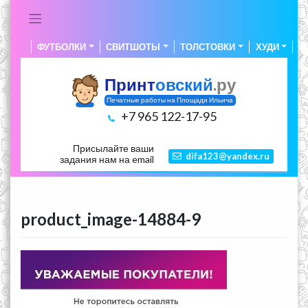
Skip
to
content
ФУТБОЛКИ
СВИТШОТЫ
ТОЛСТОВКИ
ХУДИ
А
Принт
овский
.ру
Печатные работы на Площади Ильича
+7 965 122-17-95
Присылайте ваши
difa123@yandex.ru
задания нам на email
product_image-14884-9