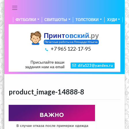
Skip
to
content
ФУТБОЛКИ
СВИТШОТЫ
ТОЛСТОВКИ
ХУДИ
А
Принт
овский
.ру
Печатные работы на Площади Ильича
+7 965 122-17-95
Присылайте ваши
difa123@yandex.ru
задания нам на email
product_image-14888-8