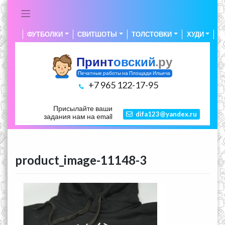
Skip
to
content
ФУТБОЛКИ
СВИТШОТЫ
ТОЛСТОВКИ
ХУДИ
А
Принт
овский
.ру
Печатные работы на Площади Ильича
+7 965 122-17-95
Присылайте ваши
difa123@yandex.ru
задания нам на email
product_image-11148-3