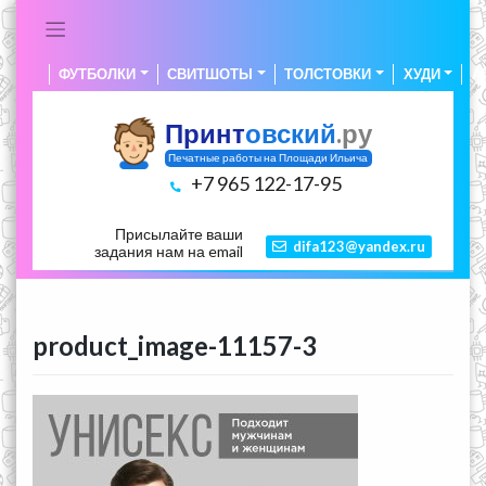
Skip
to
content
ФУТБОЛКИ
СВИТШОТЫ
ТОЛСТОВКИ
ХУДИ
А
Принт
овский
.ру
Печатные работы на Площади Ильича
+7 965 122-17-95
Присылайте ваши
difa123@yandex.ru
задания нам на email
product_image-11157-3