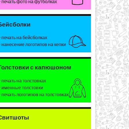
печать фото на футболках
Бейсболки
печать на бейсболках
нанесение логотипов на кепки
Толстовки с капюшоном
печать на толстовках
именные толстовки
печать логотипов на толстовках
Свитшоты