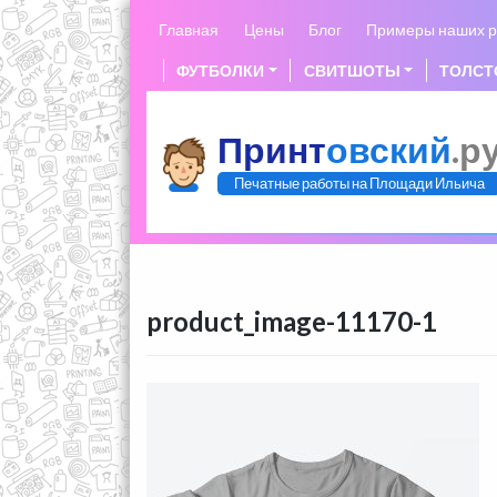
Skip
Главная
Цены
Блог
Примеры наших р
to
content
ФУТБОЛКИ
СВИТШОТЫ
ТОЛСТ
Принт
овский
.р
Печатные работы на Площади Ильича
product_image-11170-1