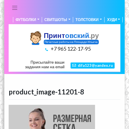
Skip
to
content
ФУТБОЛКИ
СВИТШОТЫ
ТОЛСТОВКИ
ХУДИ
А
Принт
овский
.ру
Печатные работы на Площади Ильича
+7 965 122-17-95
Присылайте ваши
difa123@yandex.ru
задания нам на email
product_image-11201-8