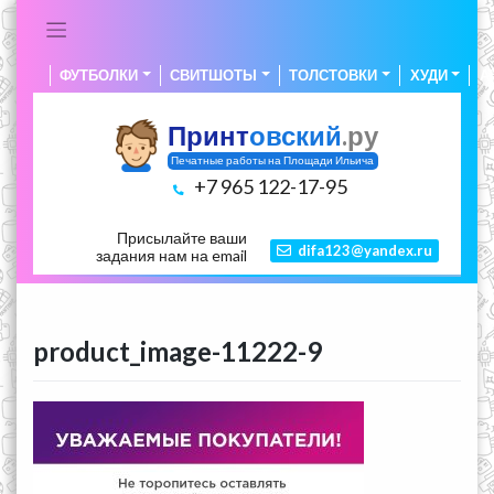
Skip
to
content
ФУТБОЛКИ
СВИТШОТЫ
ТОЛСТОВКИ
ХУДИ
А
Принт
овский
.ру
Печатные работы на Площади Ильича
+7 965 122-17-95
Присылайте ваши
difa123@yandex.ru
задания нам на email
product_image-11222-9