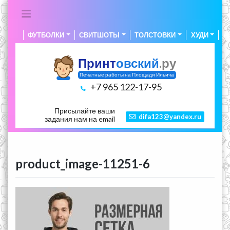
Skip
to
content
ФУТБОЛКИ
СВИТШОТЫ
ТОЛСТОВКИ
ХУДИ
А
Принт
овский
.ру
Печатные работы на Площади Ильича
+7 965 122-17-95
Присылайте ваши
difa123@yandex.ru
задания нам на email
product_image-11251-6