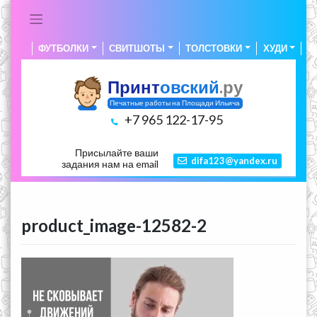
Skip
to
content
ФУТБОЛКИ
СВИТШОТЫ
ТОЛСТОВКИ
ХУДИ
А
Принт
овский
.ру
Печатные работы на Площади Ильича
+7 965 122-17-95
Присылайте ваши
difa123@yandex.ru
задания нам на email
product_image-12582-2