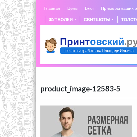
Skip
Главная
Цены
Блог
Примеры наших р
to
content
ФУТБОЛКИ
СВИТШОТЫ
ТОЛСТ
Принт
овский
.р
Печатные работы на Площади Ильича
product_image-12583-5