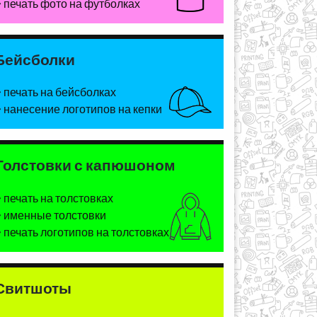
печать фото на футболках
Бейсболки
печать на бейсболках
нанесение логотипов на кепки
Толстовки с капюшоном
печать на толстовках
именные толстовки
печать логотипов на толстовках
Свитшоты