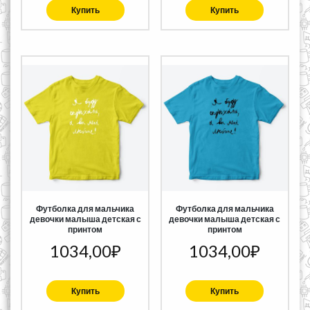
Купить
Купить
Футболка для мальчика
Футболка для мальчика
девочки малыша детская с
девочки малыша детская с
принтом
принтом
1034,00
₽
1034,00
₽
Купить
Купить