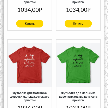
принтом
принтом
1034,00
₽
1034,00
₽
Купить
Купить
Футболка для мальчика
Футболка для мальчика
девочки малыша детская с
девочки малыша детская с
принтом
принтом
1034,00
₽
1034,00
₽