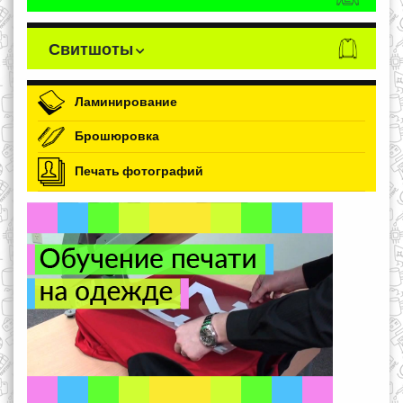
Свитшоты
Ламинирование
Брошюровка
Печать фотографий