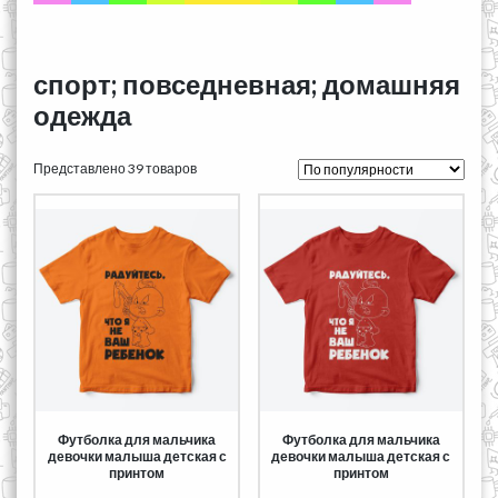
спорт; повседневная; домашняя
одежда
Представлено 39 товаров
Футболка для мальчика
Футболка для мальчика
девочки малыша детская с
девочки малыша детская с
принтом
принтом