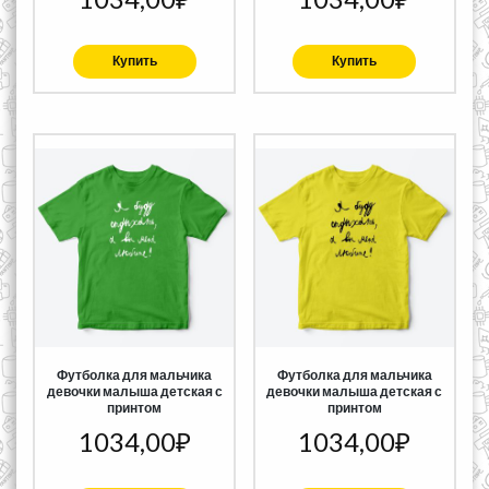
Купить
Купить
Футболка для мальчика
Футболка для мальчика
девочки малыша детская с
девочки малыша детская с
принтом
принтом
1034,00
₽
1034,00
₽