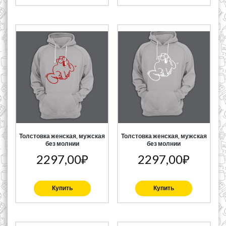
Толстовка женская, мужская
Толстовка женская, мужская
без молнии
без молнии
2297,00
₽
2297,00
₽
Купить
Купить