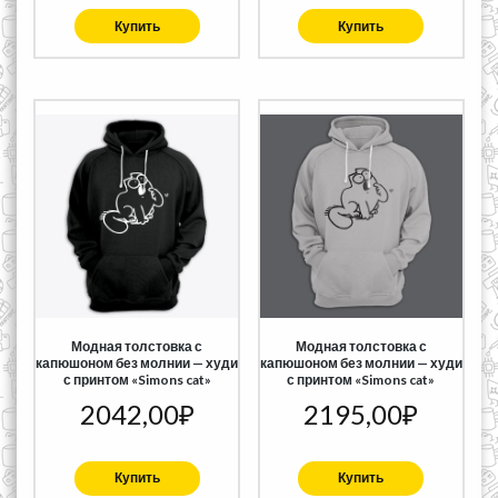
Купить
Купить
Модная толстовка с
Модная толстовка с
капюшоном без молнии — худи
капюшоном без молнии — худи
с принтом «Simons cat»
с принтом «Simons cat»
2042,00
₽
2195,00
₽
Купить
Купить