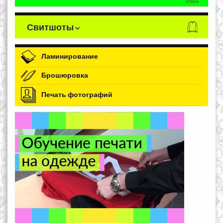
Свитшоты
Ламинирование
Брошюровка
Печать фотографий