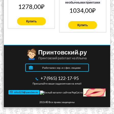
необычными принтами
1278,00
₽
1034,00
₽
Купить
Купить
Принтовский.ру
Принтовский работает на Ильича
Работаем с юр. и с физ. лицами
+7 (965) 122-17-95
Присылайте ваши задания нам на email
difa123@yandex.ru
2026 © Все права защищены