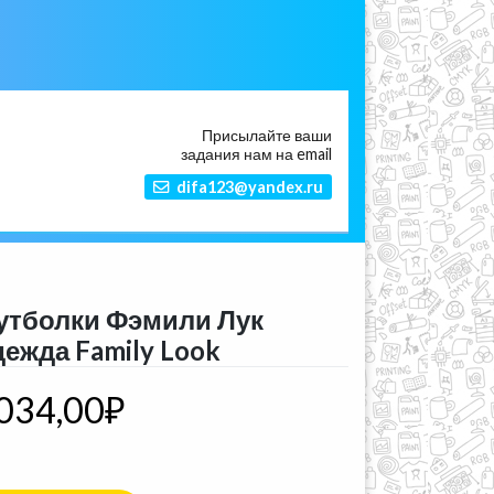
Присылайте ваши
задания нам на email
difa123@yandex.ru
утболки Фэмили Лук
дежда Family Look
034,00
₽