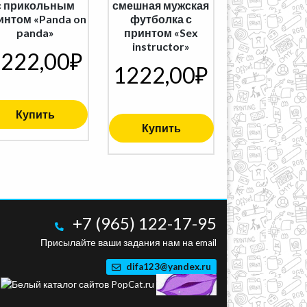
с прикольным
смешная мужская
интом «Panda on
футболка с
panda»
принтом «Sex
instructor»
222,00
₽
1222,00
₽
Купить
Купить
+7 (965) 122-17-95
Присылайте ваши задания нам на email
difa123@yandex.ru