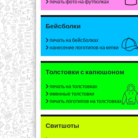
печать фото на футболках
Бейсболки
печать на бейсболках
нанесение логотипов на кепки
Толстовки с капюшоном
печать на толстовках
именные толстовки
печать логотипов на толстовках
Свитшоты