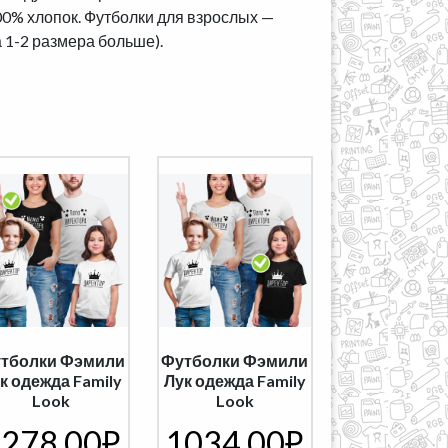
00% хлопок. Футболки для взрослых —
 1-2 размера больше).
тболки Фэмили
Футболки Фэмили
к одежда Family
Лук одежда Family
Look
Look
278,00
₽
1034,00
₽