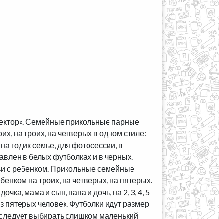
ректор». Семейные прикольные парные
х, на троих, на четверых в одном стиле:
на годик семье, для фотосессии, в
тавлен в белых футболках и в черных.
ьи с ребенком. Прикольные семейные
бенком на троих, на четверых, на пятерых.
чка, мама и сын, папа и дочь, на 2, 3, 4, 5
и из пятерых человек. Футболки идут размер
е следует выбирать слишком маленький