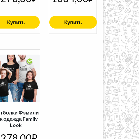
Купить
Купить
тболки Фэмили
к одежда Family
Look
278,00
₽