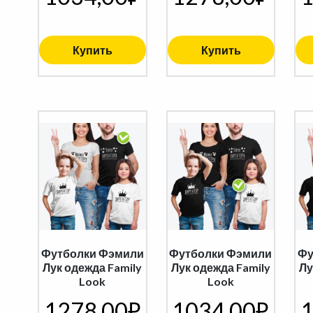
Купить
Купить
Футболки Фэмили
Футболки Фэмили
Фу
Лук одежда Family
Лук одежда Family
Лу
Look
Look
1278,00
₽
1034,00
₽
1