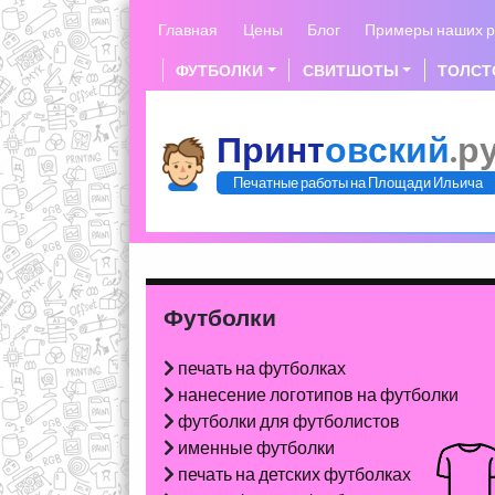
Skip
Главная
Цены
Блог
Примеры наших р
to
content
ФУТБОЛКИ
СВИТШОТЫ
ТОЛСТ
Принт
овский
.р
Печатные работы на Площади Ильича
Футболки
печать на футболках
нанесение логотипов на футболки
футболки для футболистов
именные футболки
печать на детских футболках