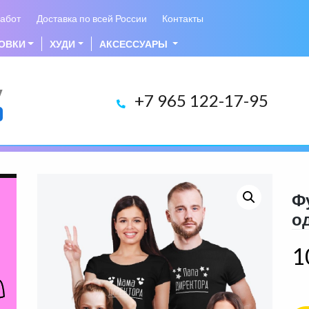
абот
Доставка по всей России
Контакты
ОВКИ
ХУДИ
АКСЕССУАРЫ
у
+7 965 122-17-95
Ф
о
1