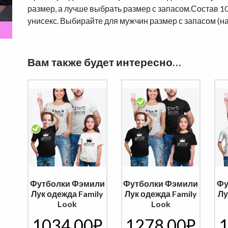
размер, а лучше выбрать размер с запасом.Состав 1
унисекс. Выбирайте для мужчин размер с запасом (на
Вам также будет интересно…
Футболки Фэмили
Футболки Фэмили
Фу
Лук одежда Family
Лук одежда Family
Лу
Look
Look
1034,00
₽
1278,00
₽
1