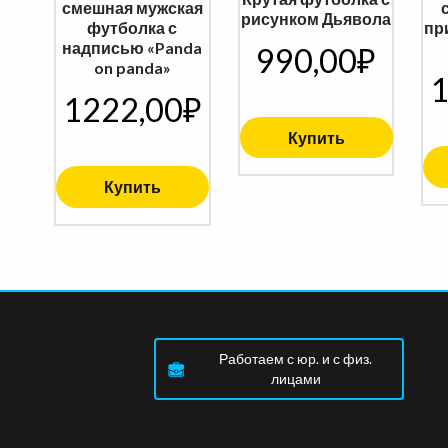
смешная мужская
рисунком Дьявола
футболка с
пр
надписью «Panda
990,00
₽
on panda»
1
1222,00
₽
Купить
Купить
Работаем с юр. и с физ.
лицами