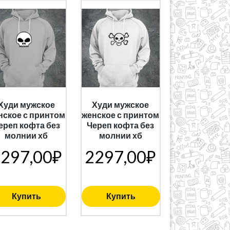
Худи мужское
Худи мужское
нское с принтом
женское с принтом
ереп кофта без
Череп кофта без
молнии хб
молнии хб
297,00
₽
2297,00
₽
Купить
Купить