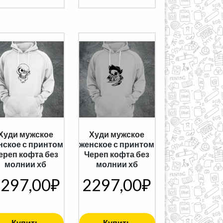
Худи мужское
Худи мужское
нское с принтом
женское с принтом
ереп кофта без
Череп кофта без
молнии хб
молнии хб
297,00
₽
2297,00
₽
Купить
Купить