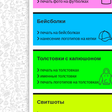
печать фото на футболках
Бейсболки
печать на бейсболках
нанесение логотипов на кепки
Толстовки с капюшоном
печать на толстовках
именные толстовки
печать логотипов на толстовках
Свитшоты