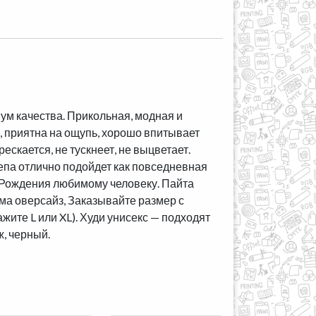
ум качества. Прикольная, модная и
, приятна на ощупь, хорошо впитывает
рескается, не тускнеет, не выцветает.
па отлично подойдет как повседневная
ь Рождения любимому человеку. Пайта
ма оверсайз, Заказывайте размер с
кажите L или XL). Худи унисекс — подходят
ж, черный.