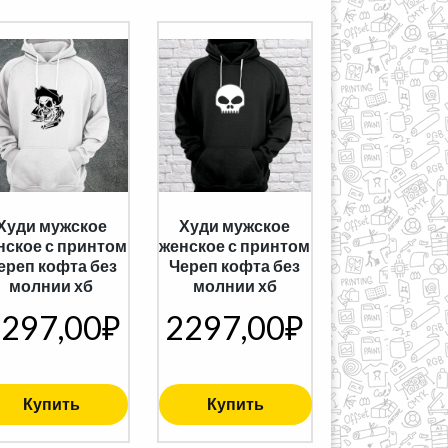
Худи мужское
Худи мужское
нское с принтом
женское с принтом
ереп кофта без
Череп кофта без
молнии хб
молнии хб
297,00
₽
2297,00
₽
Купить
Купить