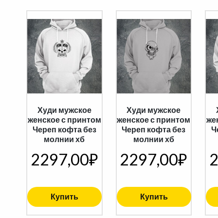
Худи мужское
Худи мужское
женское с принтом
женское с принтом
же
Череп кофта без
Череп кофта без
Ч
молнии хб
молнии хб
2297,00
₽
2297,00
₽
2
Купить
Купить