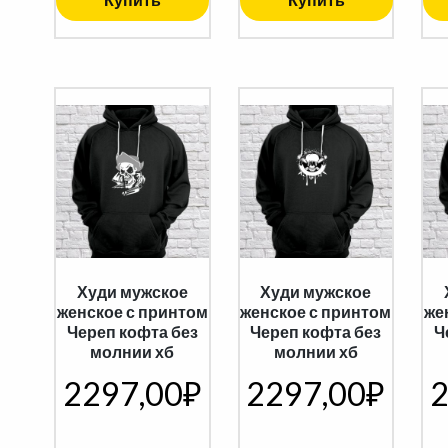
Худи мужское
Худи мужское
женское с принтом
женское с принтом
же
Череп кофта без
Череп кофта без
Ч
молнии хб
молнии хб
2297,00
₽
2297,00
₽
2