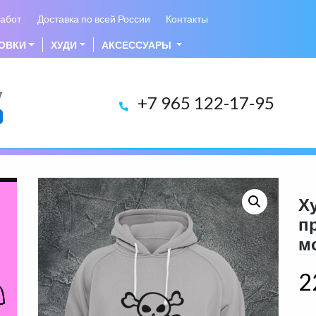
абот
Доставка по всей России
Контакты
ОВКИ
ХУДИ
АКСЕССУАРЫ
у
+7 965 122-17-95
Х
п
м
2