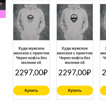
Худи мужское
Худи мужское
женское с принтом
женское с принтом
же
Череп кофта без
Череп кофта без
Ч
молнии хб
молнии хб
2297,00
₽
2297,00
₽
2
Купить
Купить