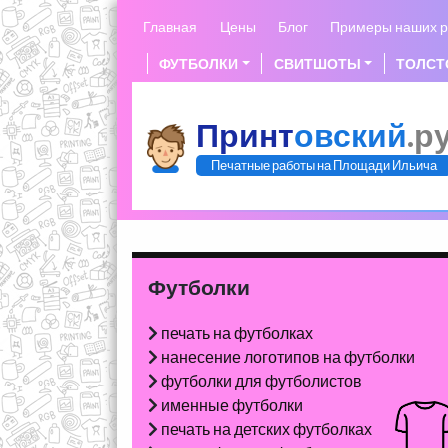
Skip
Главная
Цены
Блог
Примеры наших р
to
content
ФУТБОЛКИ
СВИТШОТЫ
ТОЛСТ
Принт
овский
.р
Печатные работы на Площади Ильича
Футболки
печать на футболках
нанесение логотипов на футболки
футболки для футболистов
именные футболки
печать на детских футболках