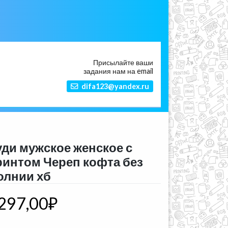
Присылайте ваши
задания нам на email
difa123@yandex.ru
уди мужское женское с
ринтом Череп кофта без
олнии хб
297,00
₽