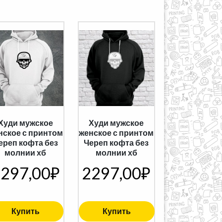
Худи мужское
Худи мужское
нское с принтом
женское с принтом
ереп кофта без
Череп кофта без
молнии хб
молнии хб
297,00
₽
2297,00
₽
Купить
Купить