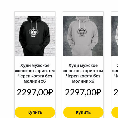
Худи мужское
Худи мужское
женское с принтом
женское с принтом
же
Череп кофта без
Череп кофта без
Ч
молнии хб
молнии хб
2297,00
₽
2297,00
₽
2
Купить
Купить