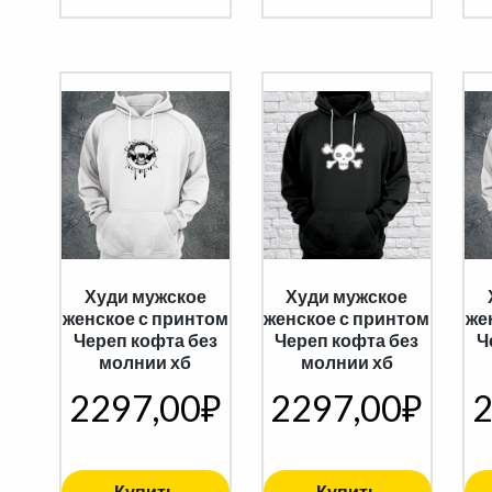
Худи мужское
Худи мужское
женское с принтом
женское с принтом
же
Череп кофта без
Череп кофта без
Ч
молнии хб
молнии хб
2297,00
₽
2297,00
₽
2
Купить
Купить