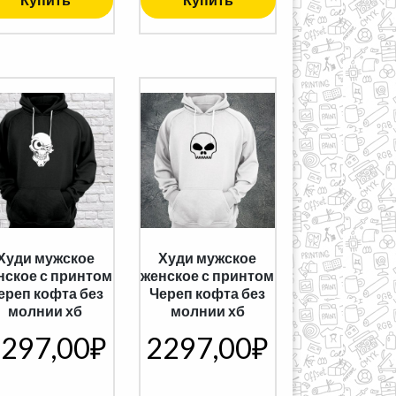
Худи мужское
Худи мужское
нское с принтом
женское с принтом
ереп кофта без
Череп кофта без
молнии хб
молнии хб
297,00
₽
2297,00
₽