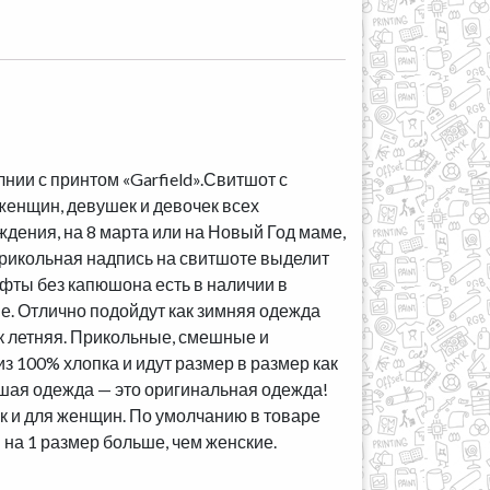
нии с принтом «Garfield».Свитшот с
женщин, девушек и девочек всех
ждения, на 8 марта или на Новый Год маме,
 Прикольная надпись на свитшоте выделит
офты без капюшона есть в наличии в
е. Отлично подойдут как зимняя одежда
ак летняя. Прикольные, смешные и
з 100% хлопка и идут размер в размер как
чшая одежда — это оригинальная одежда!
ак и для женщин. По умолчанию в товаре
на 1 размер больше, чем женские.