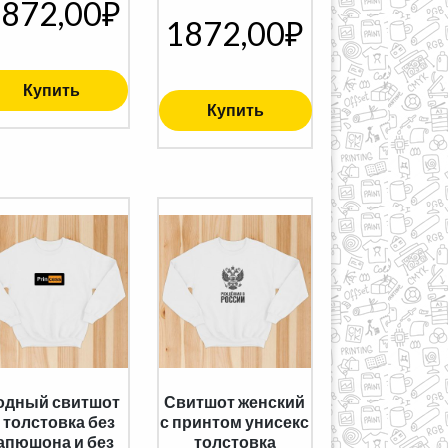
872,00
₽
1872,00
₽
Купить
Купить
одный свитшот
Свитшот женский
 толстовка без
с принтом унисекс
апюшона и без
толстовка