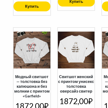
Купить
Купить
Модный свитшот
Свитшот женский
М
— толстовка без
с принтом унисекс
—
капюшона и без
толстовка
к
молнии с принтом
оверсайз свитер
мо
«Garfield»
1872,00
₽
1872,00
₽
1