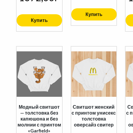
Купить
Купить
Модный свитшот
Свитшот женский
Св
— толстовка без
с принтом унисекс
с 
капюшона и без
толстовка
молнии с принтом
оверсайз свитер
о
«Garfield»