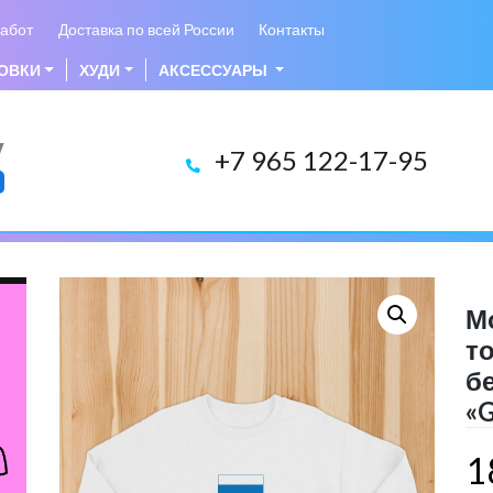
абот
Доставка по всей России
Контакты
ОВКИ
ХУДИ
АКСЕССУАРЫ
у
+7 965 122-17-95
М
т
б
«G
1