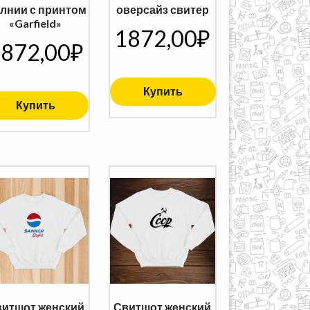
лнии с принтом
оверсайз свитер
«Garfield»
1872,00
₽
872,00
₽
Купить
Купить
итшот женский
Свитшот женский