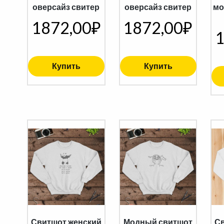
оверсайз свитер
оверсайз свитер
мо
1872,00
₽
1872,00
₽
1
Купить
Купить
Свитшот женский
Модный свитшот
Св