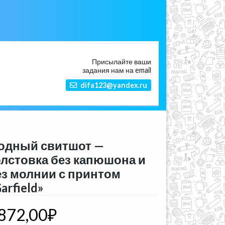
Присылайте ваши
задания нам на email
difa123@yandex.ru
одный свитшот —
олстовка без капюшона и
ез молнии с принтом
arfield»
872,00
₽