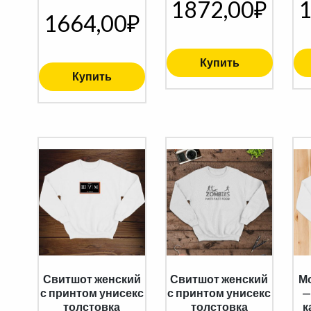
1872,00
₽
1
1664,00
₽
Купить
Купить
Свитшот женский
Свитшот женский
М
с принтом унисекс
с принтом унисекс
—
толстовка
толстовка
к