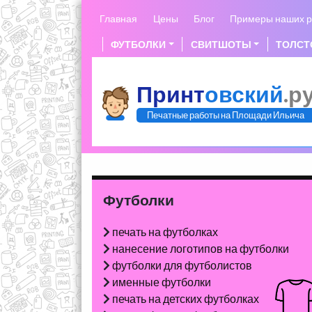
Skip
Главная
Цены
Блог
Примеры наших р
to
content
ФУТБОЛКИ
СВИТШОТЫ
ТОЛСТ
Принт
овский
.р
Печатные работы на Площади Ильича
Футболки
печать на футболках
нанесение логотипов на футболки
футболки для футболистов
именные футболки
печать на детских футболках