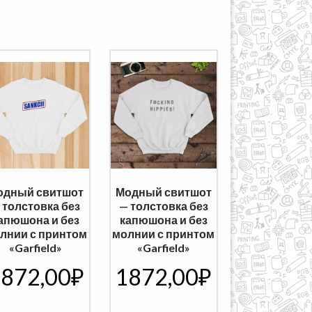
одный свитшот
Модный свитшот
 толстовка без
— толстовка без
апюшона и без
капюшона и без
лнии с принтом
молнии с принтом
«Garfield»
«Garfield»
872,00
₽
1872,00
₽