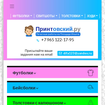
Skip
to
content
ФУТБОЛКИ
СВИТШОТЫ
ТОЛСТОВКИ
ХУДИ
А
Принт
овский
.ру
Печатные работы на Площади Ильича
+7 965 122-17-95
Присылайте ваши
difa123@yandex.ru
задания нам на email
Футболки
Бейсболки
Толстовки с капюшоном