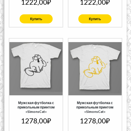
1222,00
₽
1222,00
₽
Купить
Купить
Мужская футболка с
Мужская футболка с
прикольным принтом
прикольным принтом
«SimonsCat»
«SimonsCat»
1278,00
₽
1278,00
₽