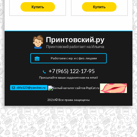
Купить
Купить
Принтовский.ру
Принтовский работает на Ильича
Работаем с юр. и с физ. лицами
+7 (965) 122-17-95
Присылайте ваши задания нам на email
difa123@yandex.ru
2026 © Все права защищены