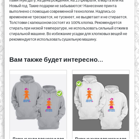
памятную дату, на день рождения, на 23 февраля, 8 марта или на
Новый год. Такие подарки не забываются! Нанесение принта
выполнено с помощью современной технологии. Надпись со
временем не трескается, не тускнеет, не выцветает и не стирается.
Толстовки с капюшоном состоят из 100% хлопка. Рекомендуется
стирать при низкой температуре, не использовать сильный отжим в
стиральной машине. Во избежание усадки для хлопковых вещей не
рекомендуется использовать сушильную машину.
Вам также будет интересно…
Парные худи для него и для
Парные худи для него и для