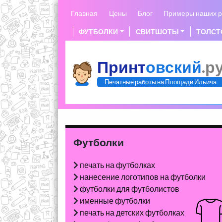
Skip
Главная
Цены
Блог
Примеры наших р
to
content
ФУТБОЛКИ
СВИТШОТЫ
ТОЛСТ
Принт
овский
.р
Печатные работы на Площади Ильича
Футболки
печать на футболках
нанесение логотипов на футболки
футболки для футболистов
именные футболки
печать на детских футболках