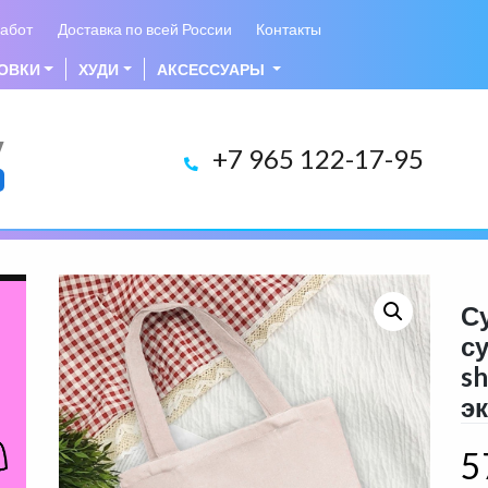
абот
Доставка по всей России
Контакты
ОВКИ
ХУДИ
АКСЕССУАРЫ
у
+7 965 122-17-95
С
с
s
э
5