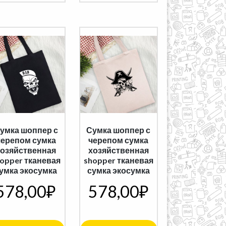
умка шоппер с
Сумка шоппер с
черепом сумка
черепом сумка
хозяйственная
хозяйственная
opper тканевая
shopper тканевая
умка экосумка
сумка экосумка
578,00
₽
578,00
₽