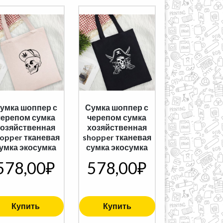
умка шоппер с
Сумка шоппер с
черепом сумка
черепом сумка
хозяйственная
хозяйственная
opper тканевая
shopper тканевая
умка экосумка
сумка экосумка
578,00
₽
578,00
₽
Купить
Купить