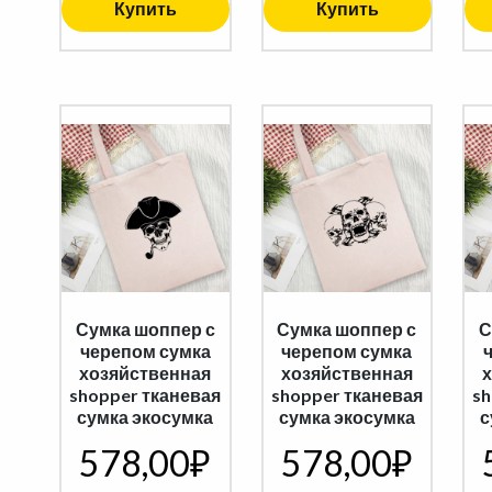
Купить
Купить
Сумка шоппер с
Сумка шоппер с
С
черепом сумка
черепом сумка
хозяйственная
хозяйственная
shopper тканевая
shopper тканевая
sh
сумка экосумка
сумка экосумка
с
578,00
₽
578,00
₽