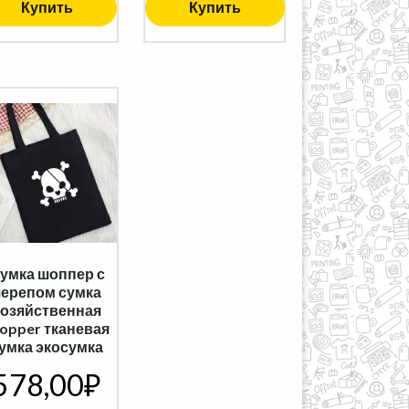
Купить
Купить
умка шоппер с
черепом сумка
хозяйственная
opper тканевая
умка экосумка
578,00
₽