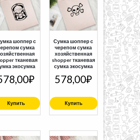
умка шоппер с
Сумка шоппер с
черепом сумка
черепом сумка
хозяйственная
хозяйственная
opper тканевая
shopper тканевая
умка экосумка
сумка экосумка
578,00
₽
578,00
₽
Купить
Купить