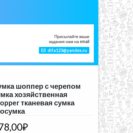
Присылайте ваши
задания нам на email
difa123@yandex.ru
умка шоппер с черепом
умка хозяйственная
hopper тканевая сумка
косумка
78,00
₽