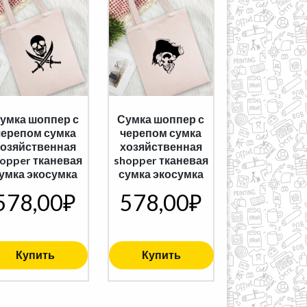
умка шоппер с
Сумка шоппер с
черепом сумка
черепом сумка
хозяйственная
хозяйственная
opper тканевая
shopper тканевая
умка экосумка
сумка экосумка
578,00
₽
578,00
₽
Купить
Купить