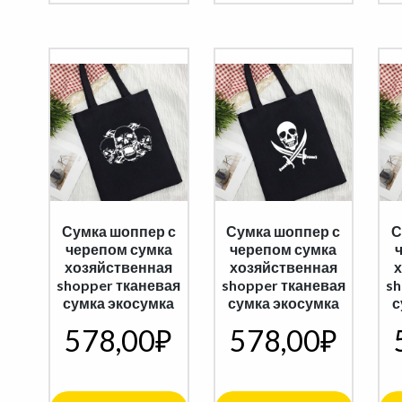
Сумка шоппер с
Сумка шоппер с
С
черепом сумка
черепом сумка
хозяйственная
хозяйственная
shopper тканевая
shopper тканевая
sh
сумка экосумка
сумка экосумка
с
578,00
₽
578,00
₽