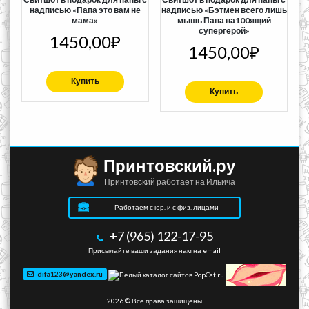
надписью «Папа это вам не
надписью «Бэтмен всего лишь
мама»
мышь Папа на100ящий
супергерой»
1450,00
₽
1450,00
₽
Купить
Купить
Принтовский.ру
Принтовский работает на Ильича
Работаем с юр. и с физ. лицами
+7 (965) 122-17-95
Присылайте ваши задания нам на email
difa123@yandex.ru
2026 © Все права защищены