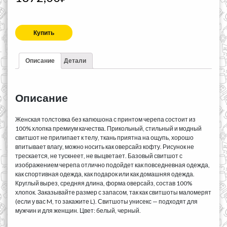
Купить
Описание
Детали
Описание
Женская толстовка без капюшона с принтом черепа состоит из
100% хлопка премиум качества. Прикольный, стильный и модный
свитшот не прилипает к телу, ткань приятна на ощупь, хорошо
впитывает влагу, можно носить как оверсайз кофту. Рисунок не
трескается, не тускнеет, не выцветает. Базовый свитшот с
изображением черепа отлично подойдет как повседневная одежда,
как спортивная одежда, как подарок или как домашняя одежда.
Круглый вырез, средняя длина, форма оверсайз, состав 100%
хлопок. Заказывайте размер с запасом, так как свитшоты маломерят
(если у вас M, то закажите L). Свитшоты унисекс — подходят для
мужчин и для женщин. Цвет: белый, черный.