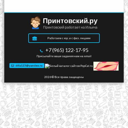
Принтовский.ру
Принтовский работает на Ильича
Работаем с юр. и с физ. лицами
+7 (965) 122-17-95
Присылайте ваши задания нам на email
difa123@yandex.ru
2026 © Все права защищены