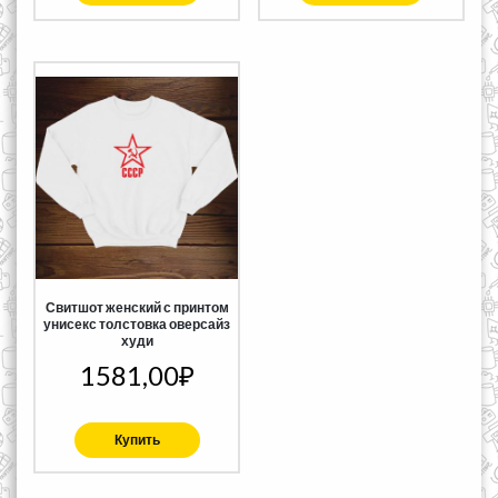
Свитшот женский с принтом
унисекс толстовка оверсайз
худи
1581,00
₽
Купить