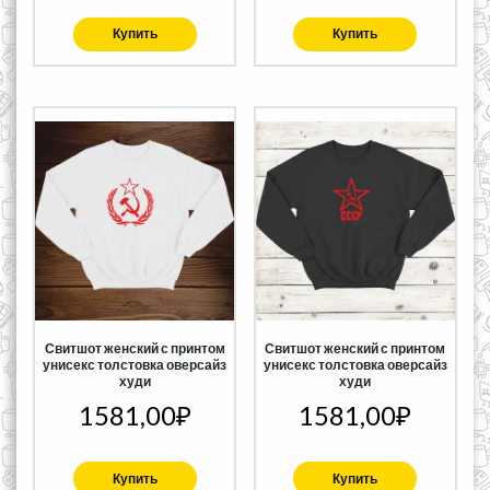
Купить
Купить
Свитшот женский с принтом
Свитшот женский с принтом
унисекс толстовка оверсайз
унисекс толстовка оверсайз
худи
худи
1581,00
₽
1581,00
₽
Купить
Купить