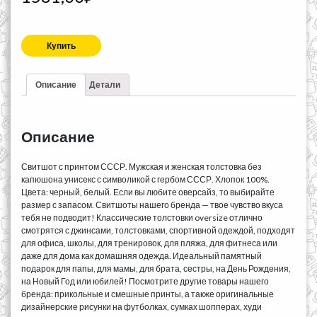
Купить
Описание
Детали
Описание
Свитшот с принтом СССР. Мужская и женская толстовка без
капюшона унисекс с символикой с гербом СССР. Хлопок 100%.
Цвета: черный, белый. Если вы любите оверсайз, то выбирайте
размер с запасом. Свитшоты нашего бренда — твое чувство вкуса
тебя не подводит! Классические толстовки oversize отлично
смотрятся с джинсами, толстовками, спортивной одеждой, подходят
для офиса, школы, для тренировок, для пляжа, для фитнеса или
даже для дома как домашняя одежда. Идеальный памятный
подарок для папы, для мамы, для брата, сестры, на День Рождения,
на Новый Год или юбилей! Посмотрите другие товары нашего
бренда: прикольные и смешные принты, а также оригинальные
дизайнерские рисунки на футболках, сумках шопперах, худи