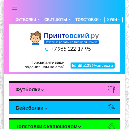
Skip
to
content
ФУТБОЛКИ
СВИТШОТЫ
ТОЛСТОВКИ
ХУДИ
А
Принт
овский
.ру
Печатные работы на Площади Ильича
+7 965 122-17-95
Присылайте ваши
difa123@yandex.ru
задания нам на email
Футболки
Бейсболки
Толстовки с капюшоном