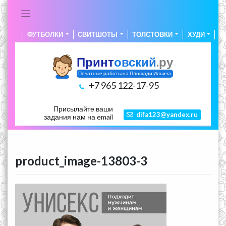
Skip
to
content
ФУТБОЛКИ
СВИТШОТЫ
ТОЛСТОВКИ
ХУДИ
А
Принт
овский
.ру
Печатные работы на Площади Ильича
+7 965 122-17-95
Присылайте ваши
difa123@yandex.ru
задания нам на email
product_image-13803-3