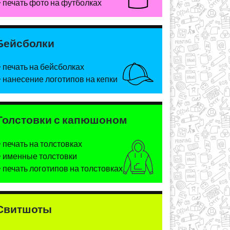
печать фото на футболках
Бейсболки
печать на бейсболках
нанесение логотипов на кепки
Толстовки с капюшоном
печать на толстовках
именные толстовки
печать логотипов на толстовках
Свитшоты