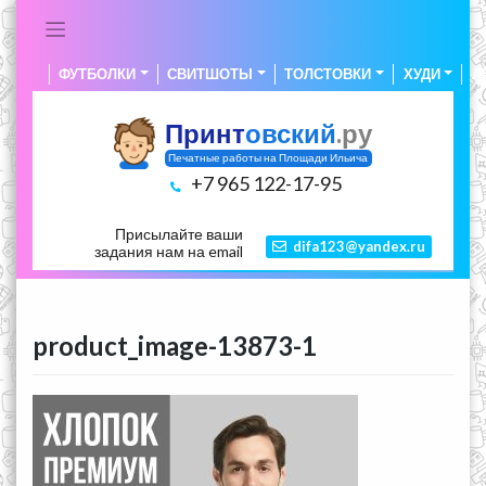
Skip
to
content
ФУТБОЛКИ
СВИТШОТЫ
ТОЛСТОВКИ
ХУДИ
А
Принт
овский
.ру
Печатные работы на Площади Ильича
+7 965 122-17-95
Присылайте ваши
difa123@yandex.ru
задания нам на email
product_image-13873-1