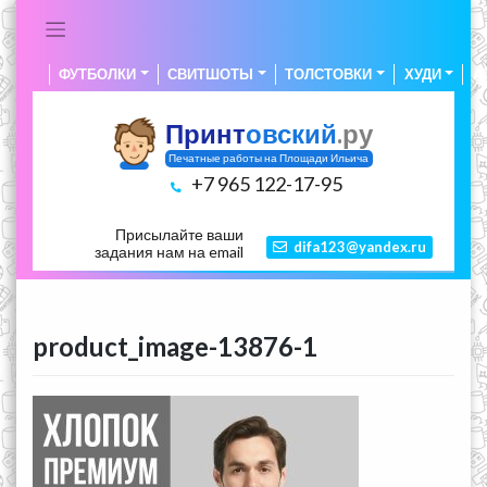
Skip
to
content
ФУТБОЛКИ
СВИТШОТЫ
ТОЛСТОВКИ
ХУДИ
А
Принт
овский
.ру
Печатные работы на Площади Ильича
+7 965 122-17-95
Присылайте ваши
difa123@yandex.ru
задания нам на email
product_image-13876-1