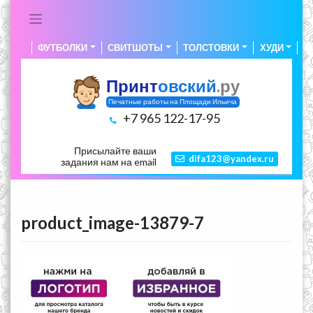
Skip
to
content
ФУТБОЛКИ
СВИТШОТЫ
ТОЛСТОВКИ
ХУДИ
А
Принт
овский
.ру
Печатные работы на Площади Ильича
+7 965 122-17-95
Присылайте ваши
difa123@yandex.ru
задания нам на email
product_image-13879-7