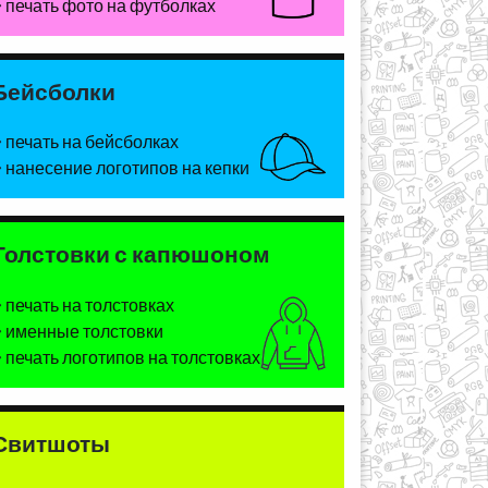
печать фото на футболках
Бейсболки
печать на бейсболках
нанесение логотипов на кепки
Толстовки с капюшоном
печать на толстовках
именные толстовки
печать логотипов на толстовках
Свитшоты