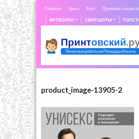
Skip
Главная
Цены
Блог
Примеры наших р
to
content
ФУТБОЛКИ
СВИТШОТЫ
ТОЛСТ
Принт
овский
.р
Печатные работы на Площади Ильича
product_image-13905-2