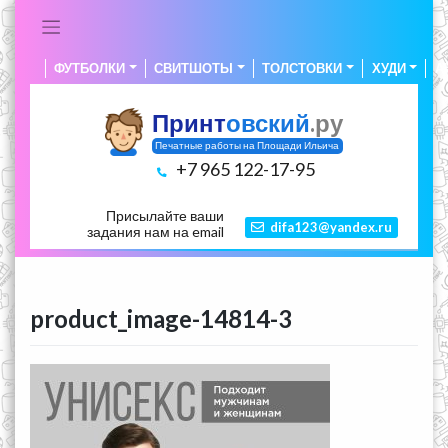
Skip
to
content
ФУТБОЛКИ
СВИТШОТЫ
ТОЛСТОВКИ
ХУДИ
А
Принт
овский
.ру
Печатные работы на Площади Ильича
+7 965 122-17-95
Присылайте ваши
difa123@yandex.ru
задания нам на email
product_image-14814-3