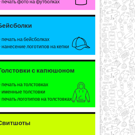
печать фото на футболках
Бейсболки
печать на бейсболках
нанесение логотипов на кепки
Толстовки с капюшоном
печать на толстовках
именные толстовки
печать логотипов на толстовках
Свитшоты