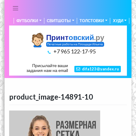
Skip
to
content
ФУТБОЛКИ
СВИТШОТЫ
ТОЛСТОВКИ
ХУДИ
А
Принт
овский
.ру
Печатные работы на Площади Ильича
+7 965 122-17-95
Присылайте ваши
difa123@yandex.ru
задания нам на email
product_image-14891-10