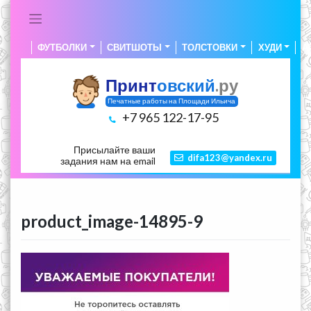
Skip
to
content
ФУТБОЛКИ
СВИТШОТЫ
ТОЛСТОВКИ
ХУДИ
А
Принт
овский
.ру
Печатные работы на Площади Ильича
+7 965 122-17-95
Присылайте ваши
difa123@yandex.ru
задания нам на email
product_image-14895-9