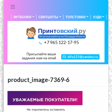
Skip
to
content
ФУТБОЛКИ
СВИТШОТЫ
ТОЛСТОВКИ
ХУДИ
А
Принт
овский
.ру
Печатные работы на Площади Ильича
+7 965 122-17-95
Присылайте ваши
difa123@yandex.ru
задания нам на email
product_image-7369-6