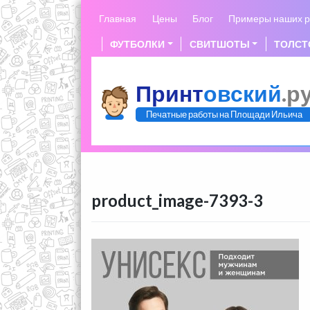
Skip
Главная
Цены
Блог
Примеры наших р
to
content
ФУТБОЛКИ
СВИТШОТЫ
ТОЛСТ
Принт
овский
.р
Печатные работы на Площади Ильича
product_image-7393-3