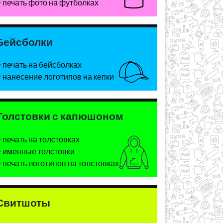
печать фото на футболках
Бейсболки
печать на бейсболках
нанесение логотипов на кепки
Толстовки с капюшоном
печать на толстовках
именные толстовки
печать логотипов на толстовках
Свитшоты