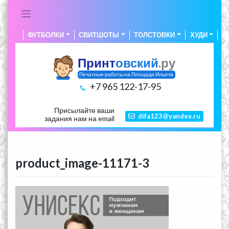
Skip
to
content
ФУТБОЛКИ
СВИТШОТЫ
ТОЛСТОВКИ
ХУДИ
А
Принт
овский
.ру
Печатные работы на Площади Ильича
+7 965 122-17-95
Присылайте ваши
difa123@yandex.ru
задания нам на email
product_image-11171-3