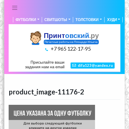
Skip
to
content
ФУТБОЛКИ
СВИТШОТЫ
ТОЛСТОВКИ
ХУДИ
А
Принт
овский
.ру
Печатные работы на Площади Ильича
+7 965 122-17-95
Присылайте ваши
difa123@yandex.ru
задания нам на email
product_image-11176-2