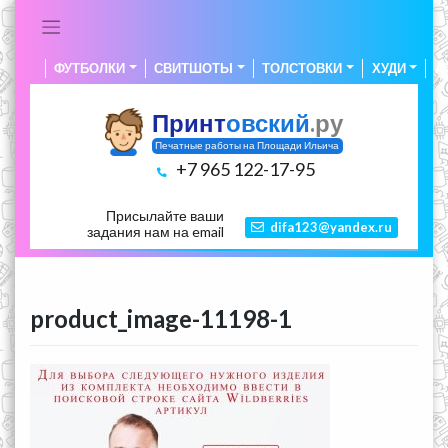
Skip
to
content
ФУТБОЛКИ
СВИТШОТЫ
ТОЛСТОВКИ
ХУДИ
А
Принт
овский
.ру
Печатные работы на Площади Ильича
+7 965 122-17-95
Присылайте ваши
difa123@yandex.ru
задания нам на email
product_image-11198-1