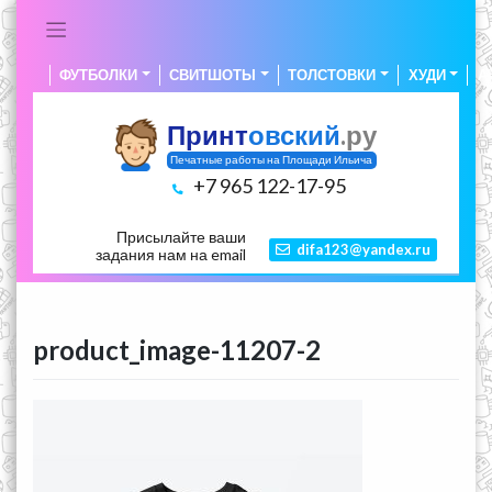
Skip
to
content
ФУТБОЛКИ
СВИТШОТЫ
ТОЛСТОВКИ
ХУДИ
А
Принт
овский
.ру
Печатные работы на Площади Ильича
+7 965 122-17-95
Присылайте ваши
difa123@yandex.ru
задания нам на email
product_image-11207-2