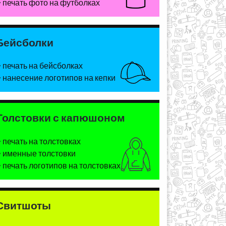
печать фото на футболках
Бейсболки
печать на бейсболках
нанесение логотипов на кепки
Толстовки с капюшоном
печать на толстовках
именные толстовки
печать логотипов на толстовках
Свитшоты