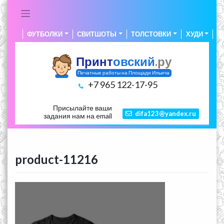
Skip
to
content
ФУТБОЛКИ
СВИТШОТЫ
ТОЛСТОВКИ
ХУДИ
А
Принт
овский
.ру
Печатные работы на Площади Ильича
+7 965 122-17-95
Присылайте ваши
difa123@yandex.ru
задания нам на email
product-11216