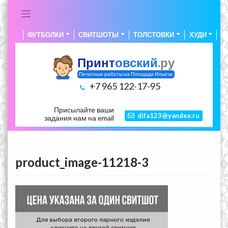
Skip
to
content
ФУТБОЛКИ
СВИТШОТЫ
ТОЛСТОВКИ
ХУДИ
А
Принт
овский
.ру
Печатные работы на Площади Ильича
+7 965 122-17-95
Присылайте ваши
difa123@yandex.ru
задания нам на email
product_image-11218-3