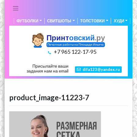
Skip
to
content
ФУТБОЛКИ
СВИТШОТЫ
ТОЛСТОВКИ
ХУДИ
А
Принт
овский
.ру
Печатные работы на Площади Ильича
+7 965 122-17-95
Присылайте ваши
difa123@yandex.ru
задания нам на email
product_image-11223-7