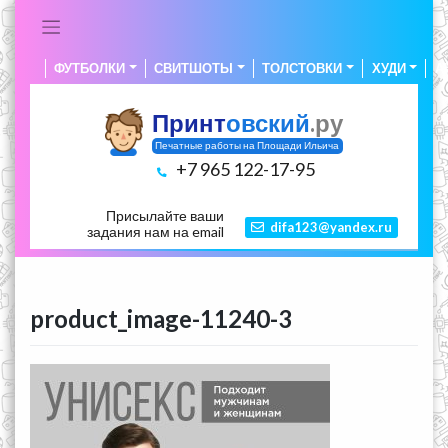
Skip
to
content
ФУТБОЛКИ
СВИТШОТЫ
ТОЛСТОВКИ
ХУДИ
А
Принт
овский
.ру
Печатные работы на Площади Ильича
+7 965 122-17-95
Присылайте ваши
difa123@yandex.ru
задания нам на email
product_image-11240-3